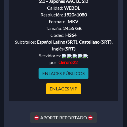
2.0 – Japones AAC LC 2.0
Calidad:
WEBDL
Resolución:
1920×1080
Formato:
MKV
Tamaño:
24.55 GB
Codec:
H264
Subtítulos:
Español Latino (SRT), Castellano (SRT),
Inglés (SRT)
Servidores:
por:
cleroro22
ENLACES PÚBLICOS
ENLACES VIP
APORTE REPORTADO