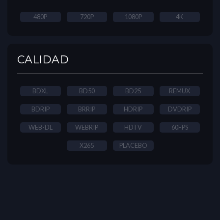
480P
720P
1080P
4K
CALIDAD
BDXL
BD50
BD25
REMUX
BDRIP
BRRIP
HDRIP
DVDRIP
WEB-DL
WEBRIP
HDTV
60FPS
X265
PLACEBO