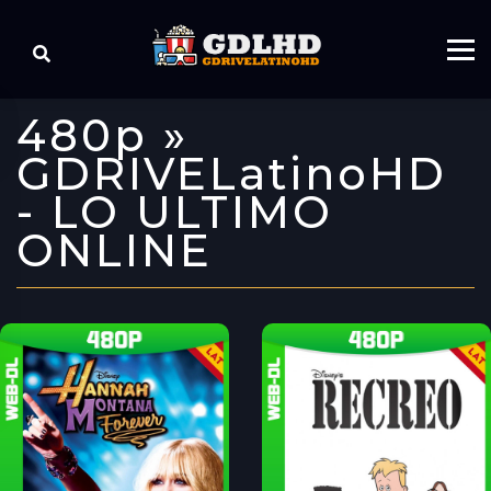
480p »
GDRIVELatinoHD
- LO ULTIMO
ONLINE