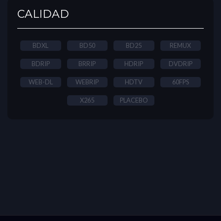
CALIDAD
BDXL
BD50
BD25
REMUX
BDRIP
BRRIP
HDRIP
DVDRIP
WEB-DL
WEBRIP
HDTV
60FPS
X265
PLACEBO