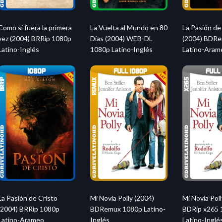
La Vuelta al Mundo en 80
La Pasión de
Como si fuera la primera
Días (2004) WEB-DL
(2004) BDR
vez (2004) BRRip 1080p
1080p Latino-Inglés
Latino-Aram
Latino-Inglés
La Pasión de Cristo
Mi Novia Polly (2004)
Mi Novia Poll
(2004) BRRip 1080p
BDRemux 1080p Latino-
BDRip x265 
Latino-Arameo
Inglés
Latino-Inglé