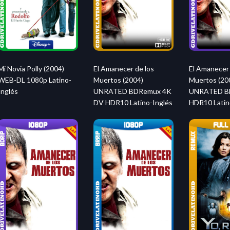
Mi Novia Polly (2004)
El Amanecer de los
El Amanecer 
WEB-DL 1080p Latino-
Muertos (2004)
Muertos (20
Inglés
UNRATED BDRemux 4K
UNRATED BD
DV HDR10 Latino-Inglés
HDR10 Latin