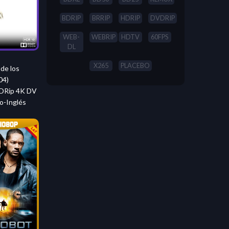
BDRIP
BRRIP
HDRIP
DVDRIP
WEB-
WEBRIP
HDTV
60FPS
DL
X265
PLACEBO
de los
04)
Rip 4K DV
o-Inglés