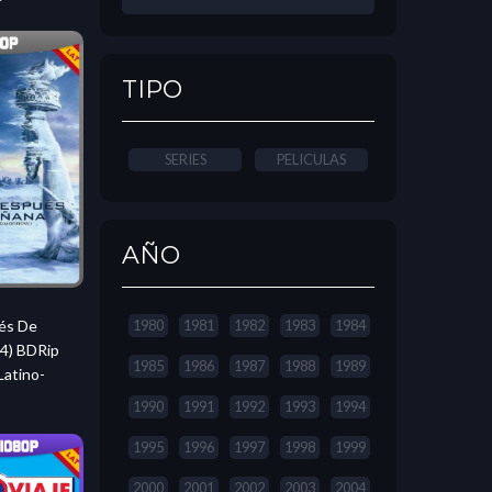
TIPO
SERIES
PELICULAS
AÑO
ués De
1980
1981
1982
1983
1984
4) BDRip
1985
1986
1987
1988
1989
Latino-
1990
1991
1992
1993
1994
1995
1996
1997
1998
1999
2000
2001
2002
2003
2004