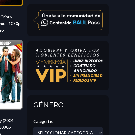
 Cristo
emux 1080p
eo
GÉNERO
y (2004)
Categorías
1080p
s