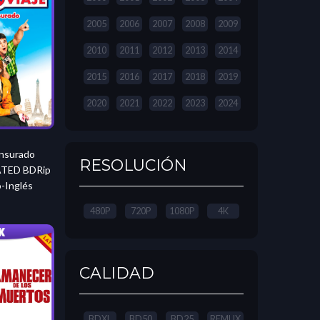
2005
2006
2007
2008
2009
2010
2011
2012
2013
2014
2015
2016
2017
2018
2019
2020
2021
2022
2023
2024
ensurado
RESOLUCIÓN
ATED BDRip
-Inglés
480P
720P
1080P
4K
CALIDAD
BDXL
BD50
BD25
REMUX