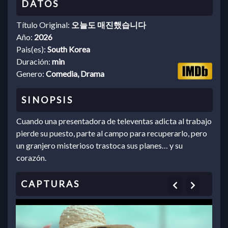
Título Original:
오늘도 매진했습니다
Año:
2026
Pais(es):
South Korea
Duración:
min
Genero:
Comedia, Drama
Cuando una presentadora de televentas adicta al trabajo
pierde su puesto, parte al campo para recuperarlo, pero
un granjero misterioso trastoca sus planes… y su
corazón.
Previous
Next