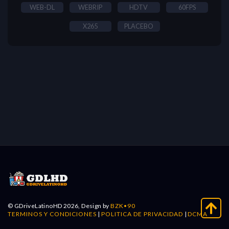
WEB-DL
WEBRIP
HDTV
60FPS
X265
PLACEBO
© GDriveLatinoHD 2026, Design by
BZK•90
TERMINOS Y CONDICIONES
|
POLITICA DE PRIVACIDAD
|
DCMA