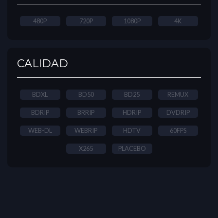
480P
720P
1080P
4K
CALIDAD
BDXL
BD50
BD25
REMUX
BDRIP
BRRIP
HDRIP
DVDRIP
WEB-DL
WEBRIP
HDTV
60FPS
X265
PLACEBO