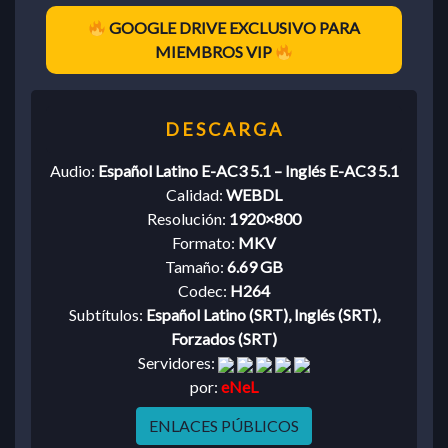
GOOGLE DRIVE EXCLUSIVO PARA
MIEMBROS VIP
Audio:
Español Latino E-AC3 5.1 – Inglés E-AC3 5.1
Calidad:
WEBDL
Resolución:
1920×800
Formato:
MKV
Tamaño:
6.69 GB
Codec:
H264
Subtítulos:
Español Latino (SRT), Inglés (SRT),
Forzados (SRT)
Servidores:
por:
eNeL
ENLACES PÚBLICOS