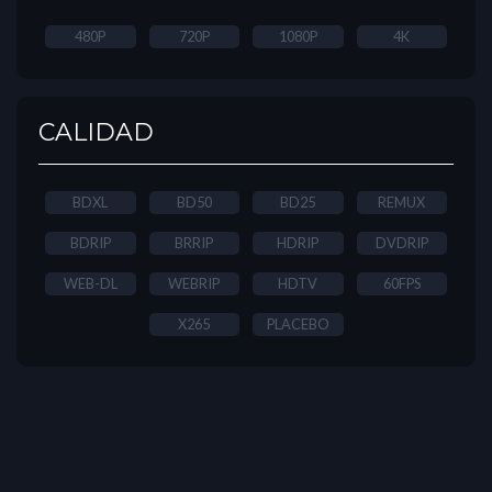
480P
720P
1080P
4K
CALIDAD
BDXL
BD50
BD25
REMUX
BDRIP
BRRIP
HDRIP
DVDRIP
WEB-DL
WEBRIP
HDTV
60FPS
X265
PLACEBO