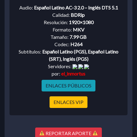
Audio:
Español Latino AC-3 2.0 – Inglés DTS 5.1
Calidad:
BDRip
Resolución:
1920×1080
Formato:
MKV
Tamaño:
7.99 GB
Codec:
H264
Subtítulos:
Español Latino (PGS), Español Latino
(SRT), Inglés (PGS)
Servidores:
por:
el_inmortus
ENLACES PÚBLICOS
ENLACES VIP
REPORTAR APORTE