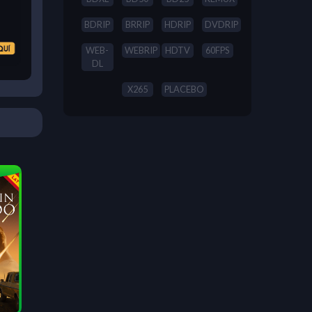
BDRIP
BRRIP
HDRIP
DVDRIP
WEB-
WEBRIP
HDTV
60FPS
DL
X265
PLACEBO