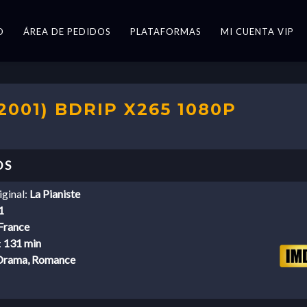
O
ÁREA DE PEDIDOS
PLATAFORMAS
MI CUENTA VIP
001) BDRIP X265 1080P
iginal:
La Pianiste
1
France
:
131 min
Drama, Romance