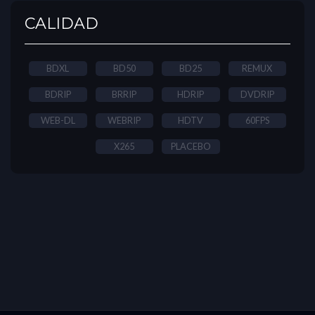
CALIDAD
BDXL
BD50
BD25
REMUX
BDRIP
BRRIP
HDRIP
DVDRIP
WEB-DL
WEBRIP
HDTV
60FPS
X265
PLACEBO