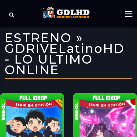
ESTRENO »
GDRIVELatinoHD
- LO ULTIMO
ONLINE