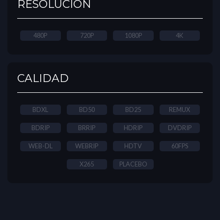
RESOLUCIÓN
480P
720P
1080P
4K
CALIDAD
BDXL
BD50
BD25
REMUX
BDRIP
BRRIP
HDRIP
DVDRIP
WEB-DL
WEBRIP
HDTV
60FPS
X265
PLACEBO