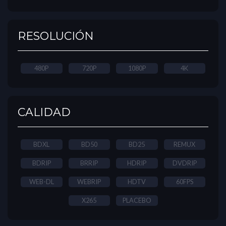
RESOLUCIÓN
480P
720P
1080P
4K
CALIDAD
BDXL
BD50
BD25
REMUX
BDRIP
BRRIP
HDRIP
DVDRIP
WEB-DL
WEBRIP
HDTV
60FPS
X265
PLACEBO