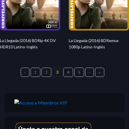
La Llegada (2016) BDRip 4K DV
La Llegada (2016) BDRemux
HDR10 Latino-Inglés
1080p Latino-Inglés
‹
1
2
3
4
5
›
»