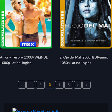
Amor y Tesoro (2008) WEB-DL
El Ojo del Mal (2008) BDRemux
1080p Latino-Inglés
1080p Latino-Inglés
‹
1
2
3
4
5
›
»