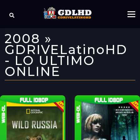
2008 »
GDRIVELatinoHD
- LO ULTIMO
ONLINE