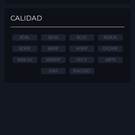
CALIDAD
BDXL
BD50
BD25
REMUX
BDRIP
BRRIP
HDRIP
DVDRIP
WEB-DL
WEBRIP
HDTV
60FPS
X265
PLACEBO