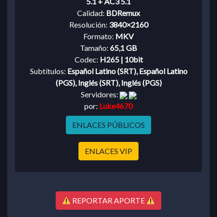
5.1 + AC3 5.1
Calidad:
BDRemux
Resolución:
3840×2160
Formato:
MKV
Tamaño:
65,1 GB
Codec:
H265 | 10bit
Subtítulos:
Español Latino (SRT), Español Latino
(PGS), Inglés (SRT), Inglés (PGS)
Servidores:
por:
Luke4670
ENLACES PÚBLICOS
ENLACES VIP
REPORTAR APORTE