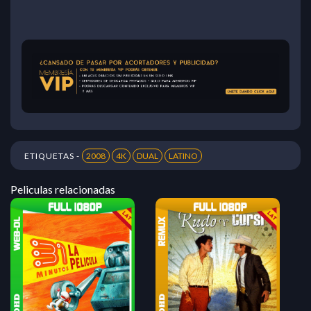
ETIQUETAS -
2008
4K
DUAL
LATINO
Peliculas relacionadas