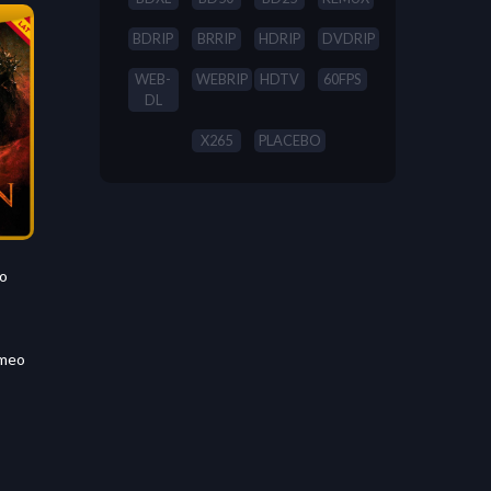
BDRIP
BRRIP
HDRIP
DVDRIP
WEB-
WEBRIP
HDTV
60FPS
DL
X265
PLACEBO
to
ameo