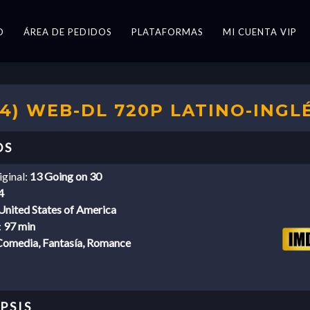
O
ÁREA DE PEDIDOS
PLATAFORMAS
MI CUENTA VIP
04) WEB-DL 720P LATINO-INGL
iginal:
13 Going on 30
4
United States of America
:
97 min
Comedia, Fantasía, Romance