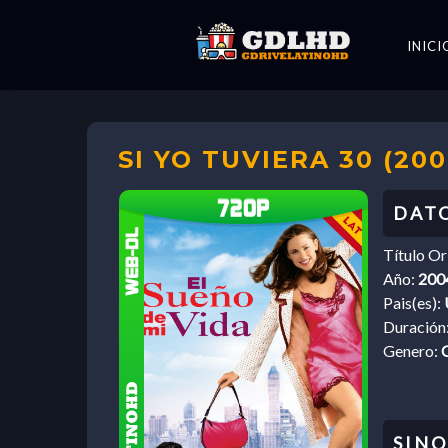
INICI
SI YO TUVIERA 30 (20
Título Or
Año:
200
Pais(es):
Duración
Genero: