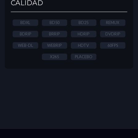
CALIDAD
BDXL
BD50
BD25
REMUX
BDRIP
BRRIP
HDRIP
DVDRIP
WEB-DL
WEBRIP
HDTV
60FPS
X265
PLACEBO