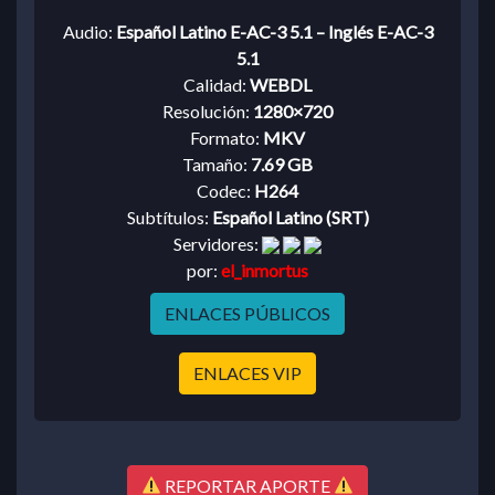
Audio:
Español Latino E-AC-3 5.1 – Inglés E-AC-3
5.1
Calidad:
WEBDL
Resolución:
1280×720
Formato:
MKV
Tamaño:
7.69 GB
Codec:
H264
Subtítulos:
Español Latino (SRT)
Servidores:
por:
el_inmortus
ENLACES PÚBLICOS
ENLACES VIP
REPORTAR APORTE