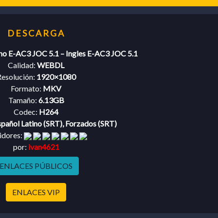
ino E-AC3 JOC 5.1 – Ingles E-AC3 JOC 5.1
Calidad:
WEBDL
esolución:
1920×1080
Formato:
MKV
Tamaño:
6.13GB
Codec:
H264
pañol Latino (SRT), Forzados (SRT)
idores:
por:
ivan4621
ENLACES PÚBLICOS
ENLACES VIP