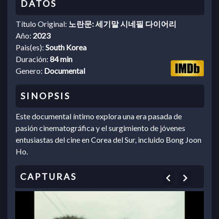
Título Original:
노란문: 세기말 시네필 다이어리
Año:
2023
Pais(es):
South Korea
Duración:
84 min
Genero:
Documental
Este documental íntimo explora una era pasada de
pasión cinematográfica y el surgimiento de jóvenes
entusiastas del cine en Corea del Sur, incluido Bong Joon
Ho.
Previous
Next