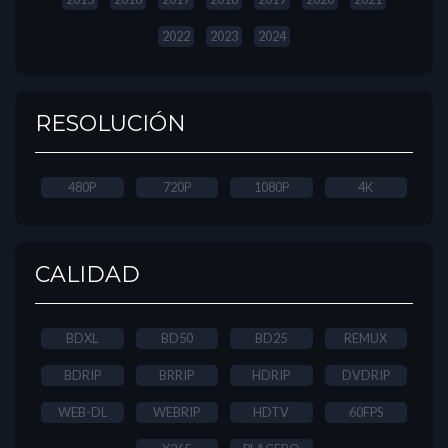
2022
2023
2024
RESOLUCIÓN
480P
720P
1080P
4K
CALIDAD
BDXL
BD50
BD25
REMUX
BDRIP
BRRIP
HDRIP
DVDRIP
WEB-DL
WEBRIP
HDTV
60FPS