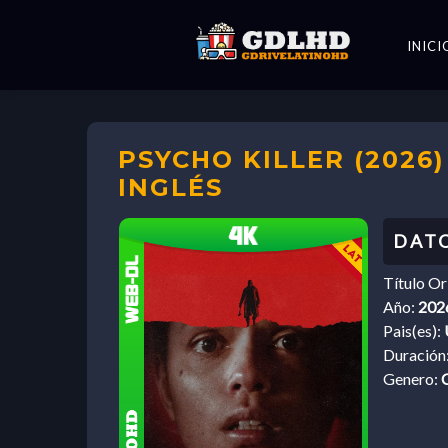
INICI
PSYCHO KILLER (2026
INGLÉS
Título Or
Año:
202
Pais(es):
Duración
Genero:
C