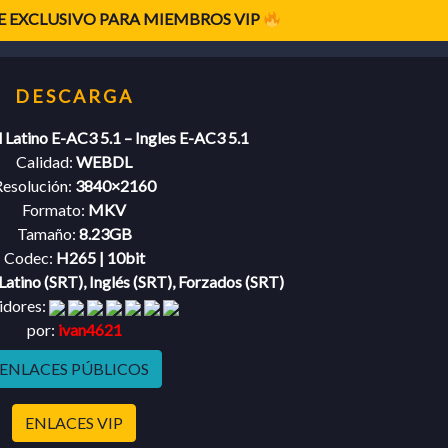
 EXCLUSIVO PARA MIEMBROS VIP
 Latino E-AC3 5.1 – Ingles E-AC3 5.1
Calidad:
WEBDL
esolución:
3840×2160
Formato:
MKV
Tamaño:
8.23GB
Codec:
H265 | 10bit
Latino (SRT), Inglés (SRT), Forzados (SRT)
idores:
por:
ivan4621
ENLACES PÚBLICOS
ENLACES VIP