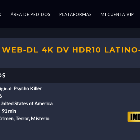
O
ÁREA DE PEDIDOS
PLATAFORMAS
MI CUENTA VIP
) WEB-DL 4K DV HDR10 LATINO
iginal:
Psycho Killer
6
United States of America
:
91 min
rimen, Terror, Misterio