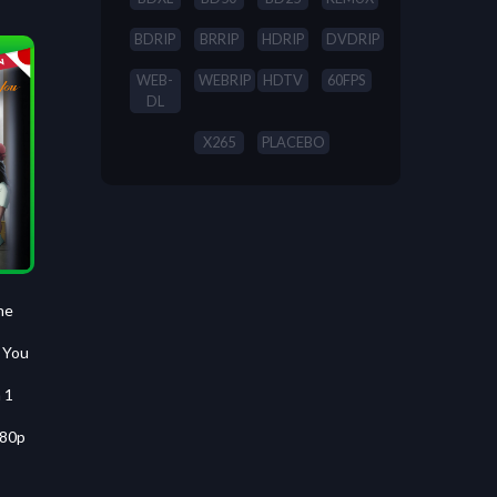
BDRIP
BRRIP
HDRIP
DVDRIP
WEB-
WEBRIP
HDTV
60FPS
DL
X265
PLACEBO
he
 You
 1
080p