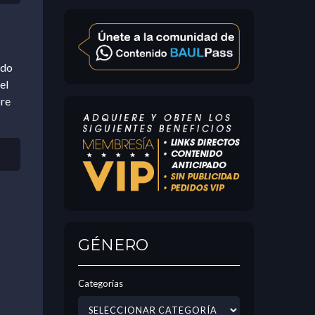
ndo
el
bre
GÉNERO
Categorías