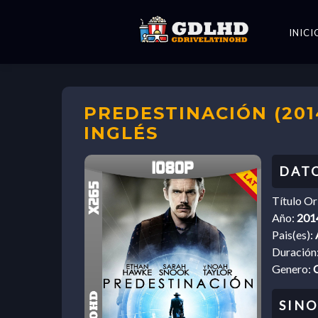
INICI
PREDESTINACIÓN (2014
INGLÉS
Título Or
Año:
201
Pais(es):
Duración
Genero:
C