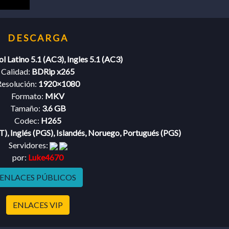
l Latino 5.1 (AC3), Ingles 5.1 (AC3)
Calidad:
BDRip x265
esolución:
1920×1080
Formato:
MKV
Tamaño:
3.6 GB
Codec:
H265
T), Inglés (PGS), Islandés, Noruego, Portugués (PGS)
Servidores:
por:
Luke4670
ENLACES PÚBLICOS
ENLACES VIP