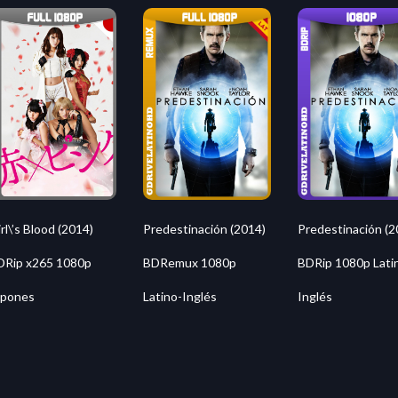
Predestinación (2014)
Predestinación (2
rl\’s Blood (2014)
BDRemux 1080p
BDRip 1080p Lati
DRip x265 1080p
Latino-Inglés
Inglés
apones