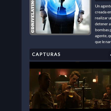
Un agente
creada en
realizar u
detener a
bombas po
agente, q
que le nar