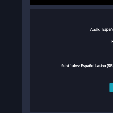
Audio:
Españo
R
Subtítulos:
Español Latino (SR