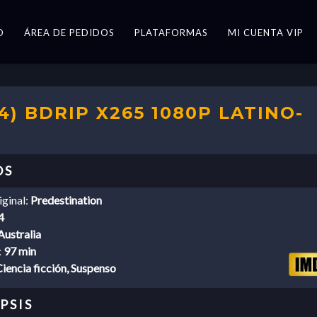
O
ÁREA DE PEDIDOS
PLATAFORMAS
MI CUENTA VIP
) BDRIP X265 1080P LATINO-
iginal:
Predestination
4
Australia
:
97 min
iencia ficción, Suspenso