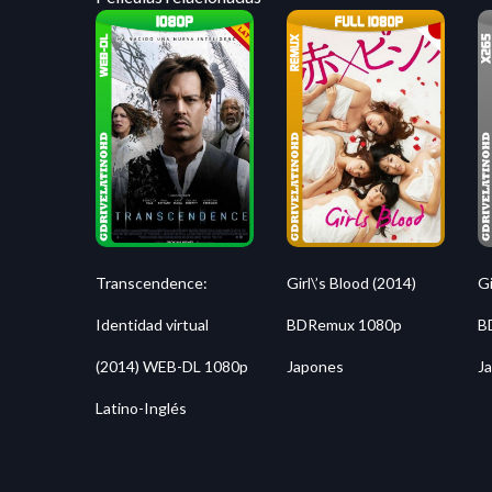
Transcendence:
Girl\’s Blood (2014)
Gi
Identidad virtual
BDRemux 1080p
B
(2014) WEB-DL 1080p
Japones
J
Latino-Inglés