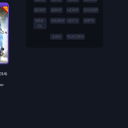
BDRIP
BRRIP
HDRIP
DVDRIP
WEB-
WEBRIP
HDTV
60FPS
DL
X265
PLACEBO
014)
no-