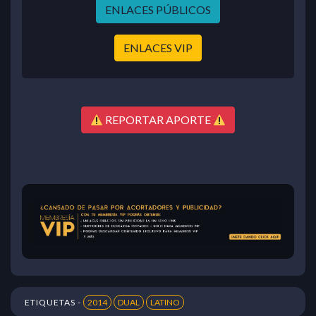
ENLACES PÚBLICOS
ENLACES VIP
REPORTAR APORTE
ETIQUETAS -
2014
DUAL
LATINO