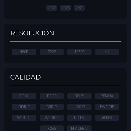
2022
2023
2024
RESOLUCIÓN
480P
720P
1080P
4K
CALIDAD
BDXL
BD50
BD25
REMUX
BDRIP
BRRIP
HDRIP
DVDRIP
WEB-DL
WEBRIP
HDTV
60FPS
X265
PLACEBO