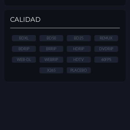
CALIDAD
BDXL
BD50
BD25
REMUX
BDRIP
BRRIP
HDRIP
DVDRIP
WEB-DL
WEBRIP
HDTV
60FPS
X265
PLACEBO