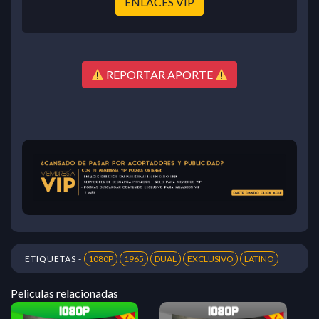
ENLACES VIP
REPORTAR APORTE
ETIQUETAS -
1080P
1965
DUAL
EXCLUSIVO
LATINO
Peliculas relacionadas