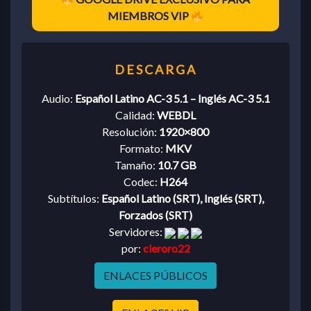
MIEMBROS VIP
Audio:
Español Latino AC-3 5.1 – Inglés AC-3 5.1
Calidad:
WEBDL
Resolución:
1920×800
Formato:
MKV
Tamaño:
10.7 GB
Codec:
H264
Subtítulos:
Español Latino (SRT), Inglés (SRT),
Forzados (SRT)
Servidores:
por:
cleroro22
ENLACES PÚBLICOS