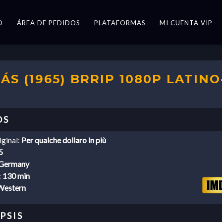
O
ÁREA DE PEDIDOS
PLATAFORMAS
MI CUENTA VIP
S (1965) BRRIP 1080P LATINO
iginal:
Per qualche dollaro in più
5
Germany
:
130 min
Western