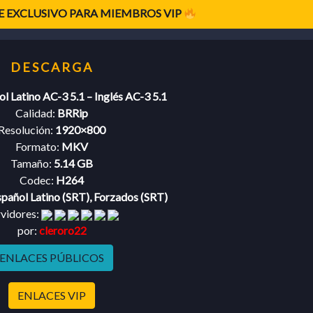
 EXCLUSIVO PARA MIEMBROS VIP
l Latino AC-3 5.1 – Inglés AC-3 5.1
Calidad:
BRRip
Resolución:
1920×800
Formato:
MKV
Tamaño:
5.14 GB
Codec:
H264
pañol Latino (SRT), Forzados (SRT)
rvidores:
por:
cleroro22
ENLACES PÚBLICOS
ENLACES VIP