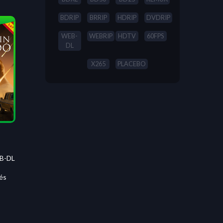
BDRIP
BRRIP
HDRIP
DVDRIP
WEB-
WEBRIP
HDTV
60FPS
DL
X265
PLACEBO
B-DL
és