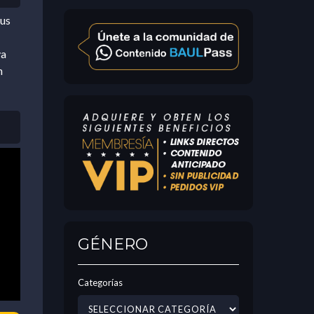
us
ya
n
GÉNERO
Categorías