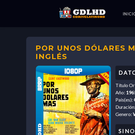
INICI
POR UNOS DÓLARES MÁ
INGLÉS
Título Or
Año:
196
Pais(es):
Duración
Genero: