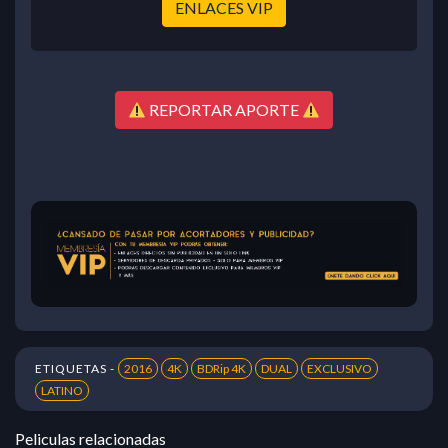
ENLACES VIP
REPORTAR APORTE
ETIQUETAS -
2016
4K
BDRip 4K
DUAL
EXCLUSIVO
LATINO
Peliculas relacionadas