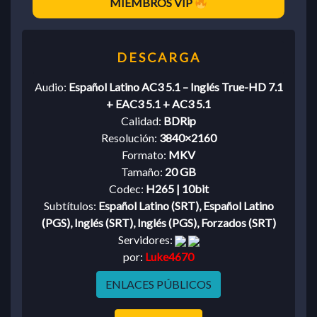
MIEMBROS VIP
Audio:
Español Latino AC3 5.1 – Inglés True-HD 7.1
+ EAC3 5.1 + AC3 5.1
Calidad:
BDRip
Resolución:
3840×2160
Formato:
MKV
Tamaño:
20 GB
Codec:
H265 | 10bit
Subtítulos:
Español Latino (SRT), Español Latino
(PGS), Inglés (SRT), Inglés (PGS), Forzados (SRT)
Servidores:
por:
Luke4670
ENLACES PÚBLICOS