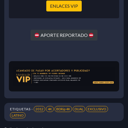
ENLACES VIP
APORTE REPORTADO
ETIQUETAS -
2012
4K
BDRip 4K
DUAL
EXCLUSIVO
LATINO