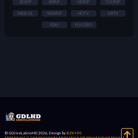
BDRIP
BRRIP
HDRIP
DVDRIP
WEB-DL
WEBRIP
HDTV
60FPS
X265
PLACEBO
© GDriveLatinoHD 2026, Design by
BZK•90
TERMINOS Y CONDICIONES
|
POLITICA DE PRIVACIDAD
|
DCMA