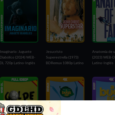
Imaginario: Juguete
Jesucristo
Anatomía de u
Diabólico (2024) WEB-
Superestrella (1973)
(2023) WEB-D
DL 720p Latino-Inglés
BDRemux 1080p Latino
Latino-Inglés