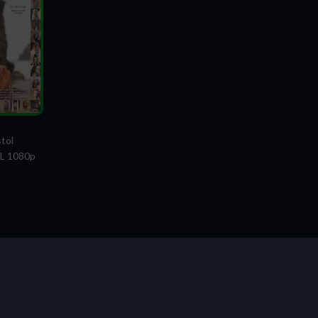
tol
L 1080p