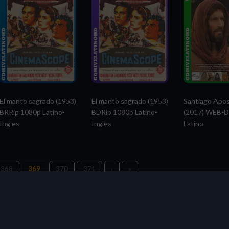
El manto sagrado (1953)
El manto sagrado (1953)
Santiago Apos
BRRip 1080p Latino-
BDRip 1080p Latino-
(2017) WEB-D
Ingles
Ingles
Latino
368
369
370
371
›
»