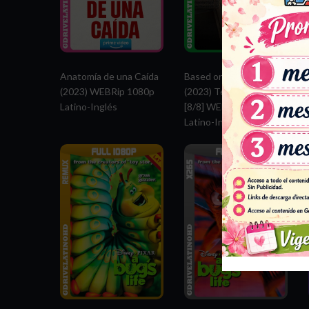
Anatomía de una Caída
Based on a True Story
(2023) WEBRip 1080p
(2023) Temporada 1
Latino-Inglés
[8/8] WEB-DL 1080p
Latino-Inglés