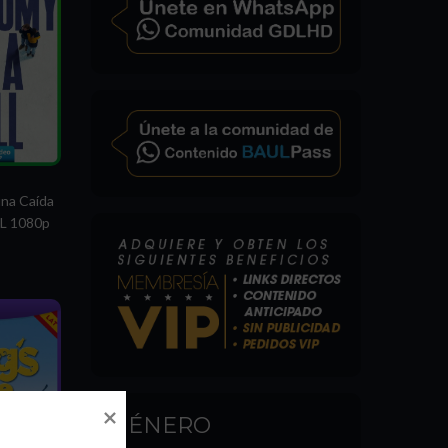
na Caída
L 1080p
GÉNERO