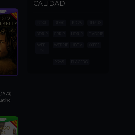
CALIDAD
BDXL
BD50
BD25
REMUX
BDRIP
BRRIP
HDRIP
DVDRIP
WEB-
WEBRIP
HDTV
60FPS
DL
X265
PLACEBO
(1973)
atino-