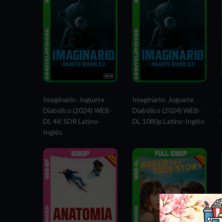
Imaginario: Juguete
Imaginario: Juguete
Diabólico (2024) WEB-
Diabólico (2024) WEB-
DL 4K SDR Latino-
DL 1080p Latino-Inglés
Inglés