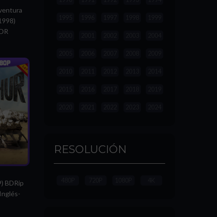
ventura
1995
1996
1997
1998
1999
(1998)
HDR
2000
2001
2002
2003
2004
2005
2006
2007
2008
2009
2010
2011
2012
2013
2014
2015
2016
2017
2018
2019
2020
2021
2022
2023
2024
RESOLUCIÓN
480P
720P
1080P
4K
9) BDRip
Inglés-