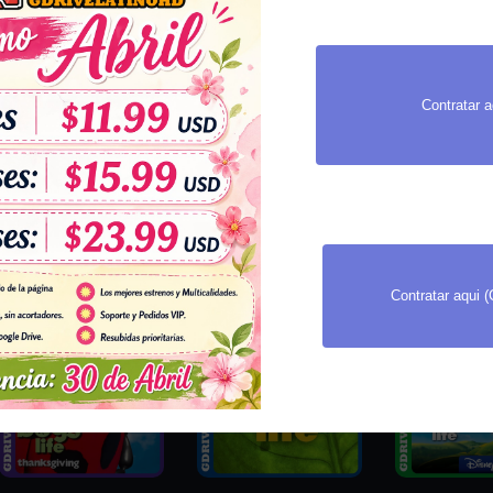
Contratar a
Golpe de estadio (1998)
Bichos: Una Aventura
Bichos: Una A
WEB-DL 1080p
en Miniatura (1998)
en Miniatura 
Castellano
BDRemux 4K HDR10
BDRip x265 
Latino-Inglés
Latino-Inglés
Contratar aqui 