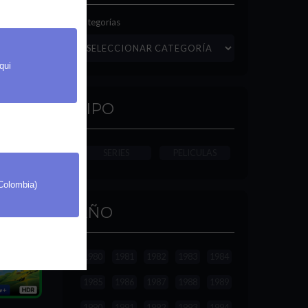
Categorías
qui
ventura
(1998)
TIPO
4K HDR10
SERIES
PELICULAS
(Colombia)
AÑO
1980
1981
1982
1983
1984
1985
1986
1987
1988
1989
1990
1991
1992
1993
1994