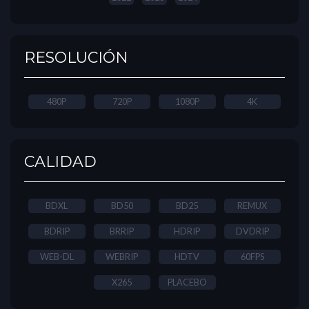
RESOLUCIÓN
480P
720P
1080P
4K
CALIDAD
BDXL
BD50
BD25
REMUX
BDRIP
BRRIP
HDRIP
DVDRIP
WEB-DL
WEBRIP
HDTV
60FPS
X265
PLACEBO