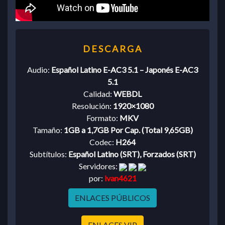
Audio:
Español Latino E-AC3 5.1 – Japonés E-AC3
5.1
Calidad:
WEBDL
Resolución:
1920×1080
Formato:
MKV
Tamaño:
1GB a 1,7GB Por Cap. (Total 9,65GB)
Codec:
H264
Subtítulos:
Español Latino (SRT), Forzados (SRT)
Servidores:
por:
ivan4621
ENLACES PÚBLICOS
ENLACES VIP