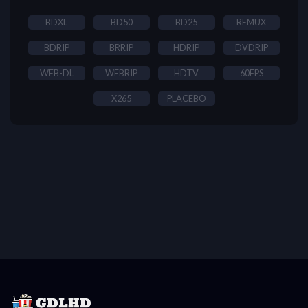
BDXL
BD50
BD25
REMUX
BDRIP
BRRIP
HDRIP
DVDRIP
WEB-DL
WEBRIP
HDTV
60FPS
X265
PLACEBO