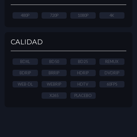
480P
720P
1080P
4K
CALIDAD
BDXL
BD50
BD25
REMUX
BDRIP
BRRIP
HDRIP
DVDRIP
WEB-DL
WEBRIP
HDTV
60FPS
X265
PLACEBO