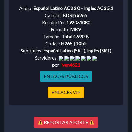
Audio:
Español Latino AC3 2.0 – Ingles AC3 5.1
Calidad:
BDRip x265
Resolución:
1920×1080
Formato:
MKV
Tamaño:
Total 4.92GB
Codec:
H265 | 10bit
Subtítulos:
Español Latino (SRT), Inglés (SRT)
Servidores:
por:
ivan4621
ENLACES PÚBLICOS
ENLACES VIP
REPORTAR APORTE