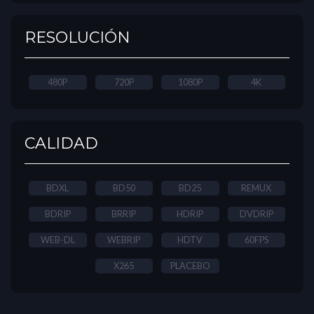
RESOLUCIÓN
480P
720P
1080P
4K
CALIDAD
BDXL
BD50
BD25
REMUX
BDRIP
BRRIP
HDRIP
DVDRIP
WEB-DL
WEBRIP
HDTV
60FPS
X265
PLACEBO