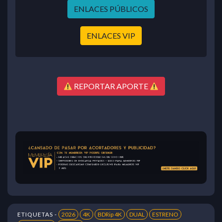
ENLACES PÚBLICOS
ENLACES VIP
REPORTAR APORTE
ETIQUETAS -
2026
4K
BDRip 4K
DUAL
ESTRENO