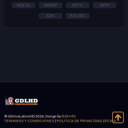
WEB-DL
WEBRIP
HDTV
60FPS
X265
PLACEBO
© GDriveLatinoHD 2026, Design by
BZK•90
TERMINOS Y CONDICIONES
|
POLITICA DE PRIVACIDAD
|
DCMA