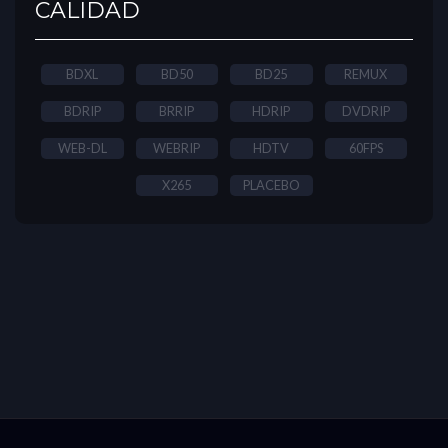
CALIDAD
BDXL
BD50
BD25
REMUX
BDRIP
BRRIP
HDRIP
DVDRIP
WEB-DL
WEBRIP
HDTV
60FPS
X265
PLACEBO