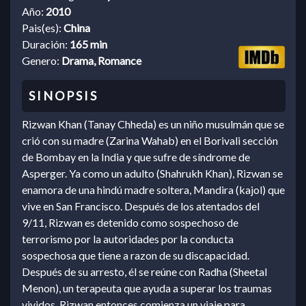
Año:
2010
Pais(es):
China
Duración:
165 min
Genero:
Drama, Romance
Rizwan Khan (Tanay Chheda) es un niño musulmán que se
crió con su madre (Zarina Wahab) en el Borivali sección
de Bombay en la India y que sufre de síndrome de
Asperger. Ya como un adulto (Shahrukh Khan), Rizwan se
enamora de una hindú madre soltera, Mandira (kajol) que
vive en San Francisco. Después de los atentados del
9/11, Rizwan es detenido como sospechoso de
terrorismo por la autoridades por la conducta
sospechosa que tiene a razon de su discapacidad.
Después de su arresto, él se reúne con Radha (Sheetal
Menon), un terapeuta que ayuda a superar los traumas
vividos. Rizwan entonces comienza un viaje para