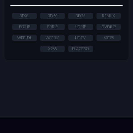
BDXL
BD50
BD25
REMUX
BDRIP
BRRIP
HDRIP
DVDRIP
WEB-DL
WEBRIP
HDTV
60FPS
X265
PLACEBO