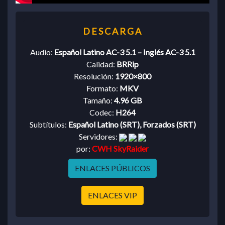
Audio:
Español Latino AC-3 5.1 – Inglés AC-3 5.1
Calidad:
BRRip
Resolución:
1920×800
Formato:
MKV
Tamaño:
4.96 GB
Codec:
H264
Subtítulos:
Español Latino (SRT), Forzados (SRT)
Servidores:
por:
CWH SkyRaider
ENLACES PÚBLICOS
ENLACES VIP