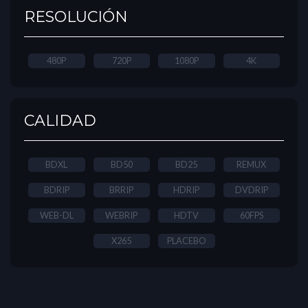
RESOLUCIÓN
480P
720P
1080P
4K
CALIDAD
BDXL
BD50
BD25
REMUX
BDRIP
BRRIP
HDRIP
DVDRIP
WEB-DL
WEBRIP
HDTV
60FPS
X265
PLACEBO