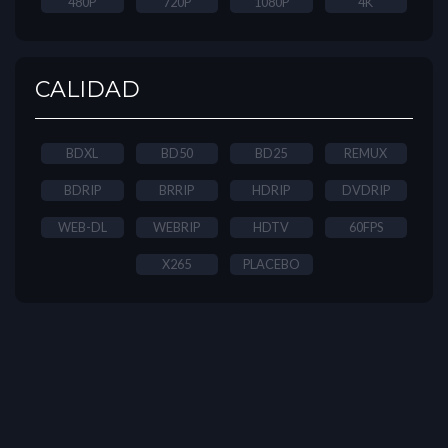
480P
720P
1080P
4K
CALIDAD
BDXL
BD50
BD25
REMUX
BDRIP
BRRIP
HDRIP
DVDRIP
WEB-DL
WEBRIP
HDTV
60FPS
X265
PLACEBO