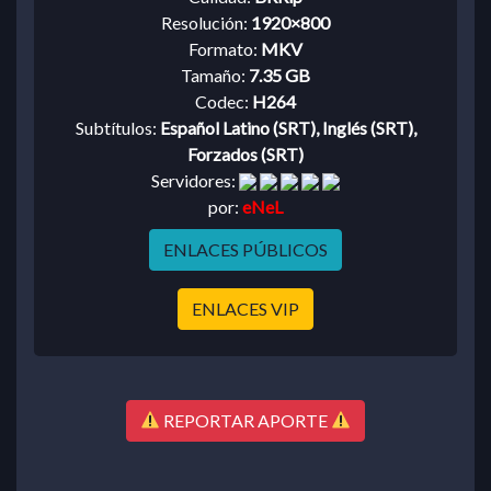
Resolución:
1920×800
Formato:
MKV
Tamaño:
7.35 GB
Codec:
H264
Subtítulos:
Español Latino (SRT), Inglés (SRT),
Forzados (SRT)
Servidores:
por:
eNeL
ENLACES PÚBLICOS
ENLACES VIP
REPORTAR APORTE