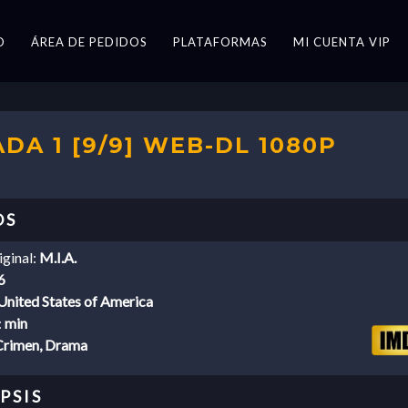
O
ÁREA DE PEDIDOS
PLATAFORMAS
MI CUENTA VIP
ADA 1 [9/9] WEB-DL 1080P
iginal:
M.I.A.
6
United States of America
:
min
Crimen, Drama