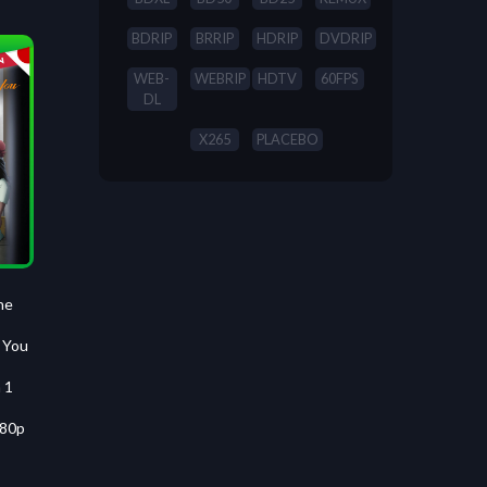
BDRIP
BRRIP
HDRIP
DVDRIP
WEB-
WEBRIP
HDTV
60FPS
DL
X265
PLACEBO
he
 You
 1
080p