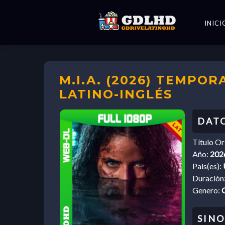
INICI
M.I.A. (2026) TEMPOR
LATINO-INGLÉS
Título Or
Año:
202
Pais(es):
Duración
Genero: