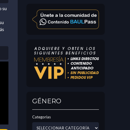
o su
su
más
GÉNERO
Categorías