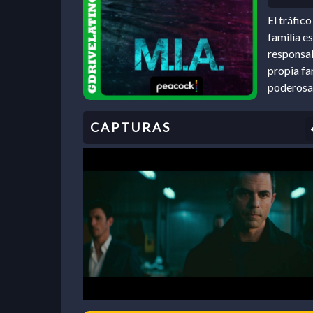
El tráfic
familia es
responsab
propia fa
poderosa 