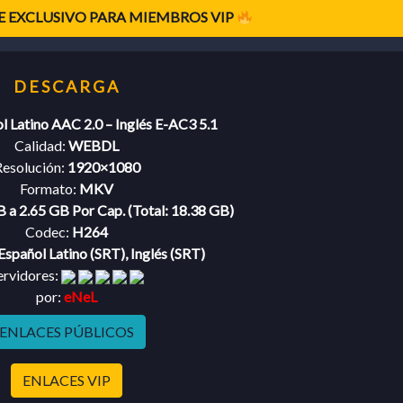
 EXCLUSIVO PARA MIEMBROS VIP
l Latino AAC 2.0 – Inglés E-AC3 5.1
Calidad:
WEBDL
esolución:
1920×1080
Formato:
MKV
 a 2.65 GB Por Cap. (Total: 18.38 GB)
Codec:
H264
Español Latino (SRT), Inglés (SRT)
ervidores:
por:
eNeL
ENLACES PÚBLICOS
ENLACES VIP