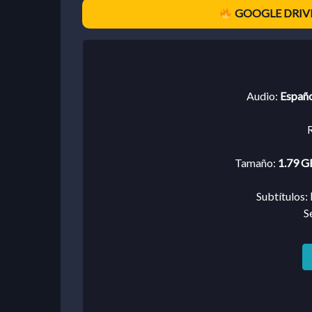
GOOGLE DRIVE
Audio:
Españo
R
Tamaño:
1.79 GB
Subtítulos:
S