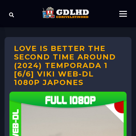
LOVE IS BETTER THE
SECOND TIME AROUND
(2024) TEMPORADA 1
[6/6] VIKI WEB-DL
1080P JAPONES