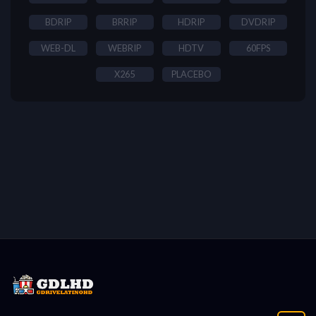
BDRIP
BRRIP
HDRIP
DVDRIP
WEB-DL
WEBRIP
HDTV
60FPS
X265
PLACEBO