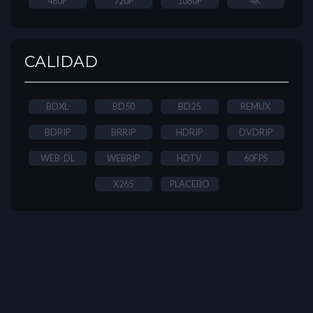
480P
720P
1080P
4K
CALIDAD
BDXL
BD50
BD25
REMUX
BDRIP
BRRIP
HDRIP
DVDRIP
WEB-DL
WEBRIP
HDTV
60FPS
X265
PLACEBO