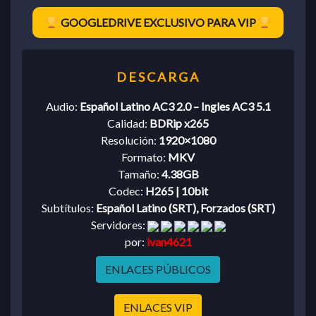
GOOGLEDRIVE EXCLUSIVO PARA VIP
Audio:
Español Latino AC3 2.0 – Ingles AC3 5.1
Calidad:
BDRip x265
Resolución:
1920×1080
Formato:
MKV
Tamaño:
4.38GB
Codec:
H265 | 10bit
Subtítulos:
Español Latino (SRT), Forzados (SRT)
Servidores:
por:
ivan4621
ENLACES PÚBLICOS
ENLACES VIP