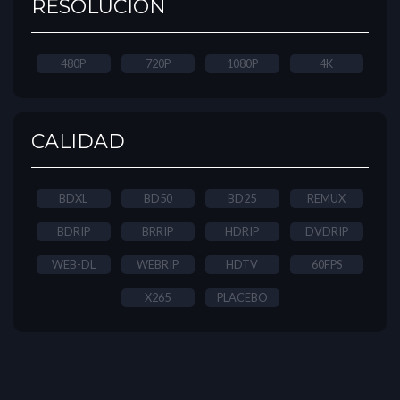
RESOLUCIÓN
480P
720P
1080P
4K
CALIDAD
BDXL
BD50
BD25
REMUX
BDRIP
BRRIP
HDRIP
DVDRIP
WEB-DL
WEBRIP
HDTV
60FPS
X265
PLACEBO