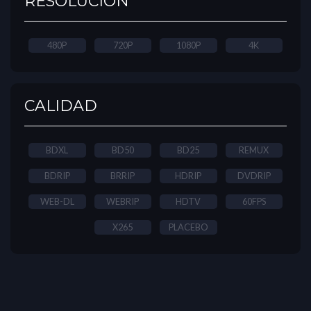
RESOLUCIÓN
480P
720P
1080P
4K
CALIDAD
BDXL
BD50
BD25
REMUX
BDRIP
BRRIP
HDRIP
DVDRIP
WEB-DL
WEBRIP
HDTV
60FPS
X265
PLACEBO