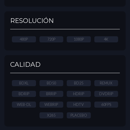
RESOLUCIÓN
480P
720P
1080P
4K
CALIDAD
BDXL
BD50
BD25
REMUX
BDRIP
BRRIP
HDRIP
DVDRIP
WEB-DL
WEBRIP
HDTV
60FPS
X265
PLACEBO