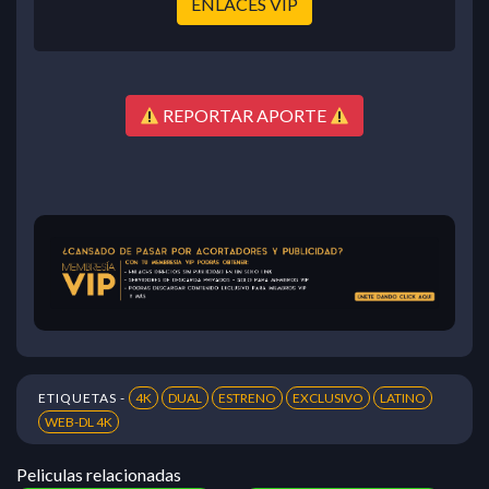
ENLACES VIP
REPORTAR APORTE
ETIQUETAS -
4K
DUAL
ESTRENO
EXCLUSIVO
LATINO
WEB-DL 4K
Peliculas relacionadas