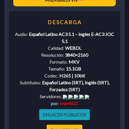
Audio:
Español Latino AC3 5.1 – Ingles E-AC3 JOC
5.1
Calidad:
WEBDL
Resolución:
3840×2160
Formato:
MKV
Tamaño:
15.1GB
Codec:
H265 | 10bit
Subtítulos:
Español Latino (SRT), Inglés (SRT),
Forzados (SRT)
Servidores:
por:
ivan4621
ENLACES PÚBLICOS