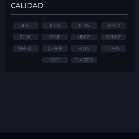
CALIDAD
BDXL
BD50
BD25
REMUX
BDRIP
BRRIP
HDRIP
DVDRIP
WEB-DL
WEBRIP
HDTV
60FPS
X265
PLACEBO