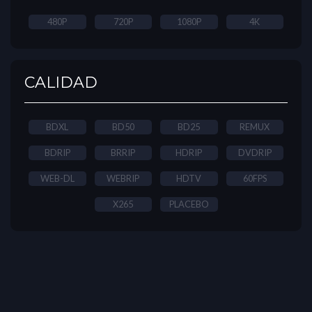
480P
720P
1080P
4K
CALIDAD
BDXL
BD50
BD25
REMUX
BDRIP
BRRIP
HDRIP
DVDRIP
WEB-DL
WEBRIP
HDTV
60FPS
X265
PLACEBO