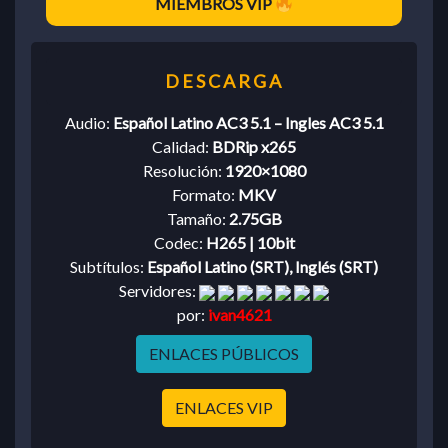
MIEMBROS VIP
Audio:
Español Latino AC3 5.1 – Ingles AC3 5.1
Calidad:
BDRip x265
Resolución:
1920×1080
Formato:
MKV
Tamaño:
2.75GB
Codec:
H265 | 10bit
Subtítulos:
Español Latino (SRT), Inglés (SRT)
Servidores:
por:
ivan4621
ENLACES PÚBLICOS
ENLACES VIP