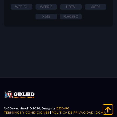
WEB-DL
WEBRIP
HDTV
60FPS
X265
PLACEBO
© GDriveLatinoHD 2026, Design by
BZK•90
TERMINOS Y CONDICIONES
|
POLITICA DE PRIVACIDAD
|
DCMA