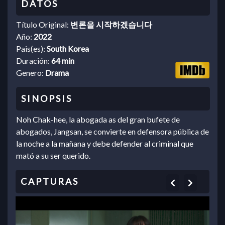
Título Original:
변론을 시작하겠습니다
Año:
2022
Pais(es):
South Korea
Duración:
64 min
Genero:
Drama
Noh Chak-hee, la abogada as del gran bufete de
abogados, Jangsan, se convierte en defensora pública de
la noche a la mañana y debe defender al criminal que
mató a su ser querido.
Previous
Next