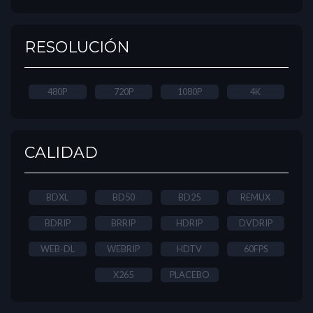
RESOLUCIÓN
480P
720P
1080P
4K
CALIDAD
BDXL
BD50
BD25
REMUX
BDRIP
BRRIP
HDRIP
DVDRIP
WEB-DL
WEBRIP
HDTV
60FPS
X265
PLACEBO