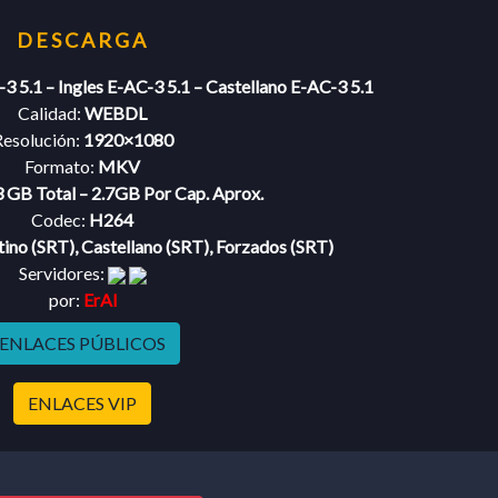
3 5.1 – Ingles E-AC-3 5.1 – Castellano E-AC-3 5.1
Calidad:
WEBDL
esolución:
1920×1080
Formato:
MKV
3 GB Total – 2.7GB Por Cap. Aprox.
Codec:
H264
tino (SRT), Castellano (SRT), Forzados (SRT)
Servidores:
por:
ErAl
ENLACES PÚBLICOS
ENLACES VIP