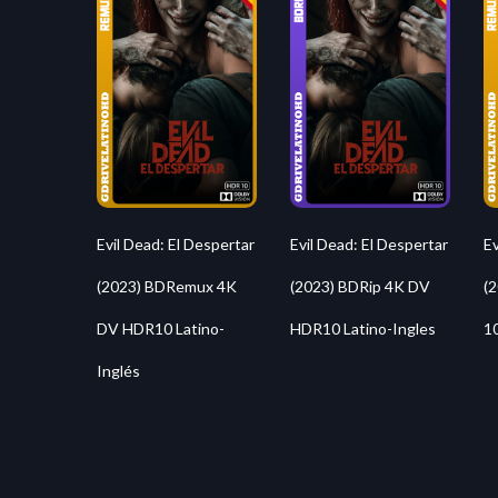
Evil Dead: El Despertar
Evil Dead: El Despertar
Ev
(2023) BDRemux 4K
(2023) BDRip 4K DV
(
DV HDR10 Latino-
HDR10 Latino-Ingles
1
Inglés