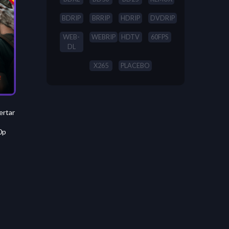
BDRIP
BRRIP
HDRIP
DVDRIP
WEB-
WEBRIP
HDTV
60FPS
DL
X265
PLACEBO
ertar
0p