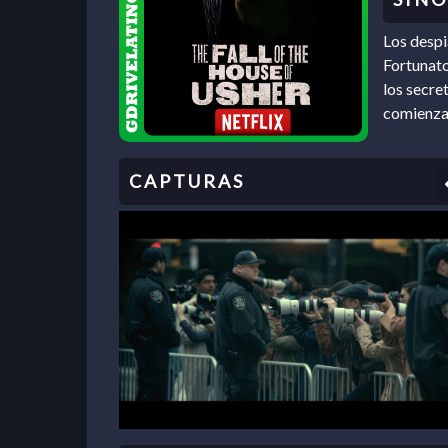
Los desp
Fortunato
los secre
comienzan