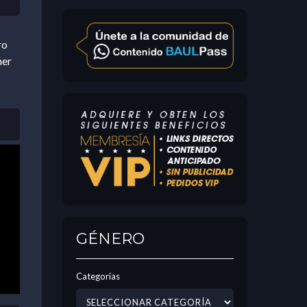
ro
her
GÉNERO
Categorías