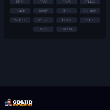
BDXL
BD50
BD25
REMUX
BDRIP
BRRIP
HDRIP
DVDRIP
WEB-DL
WEBRIP
HDTV
60FPS
X265
PLACEBO