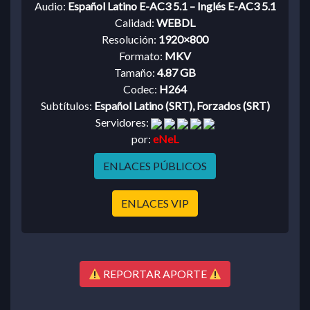
Audio:
Español Latino E-AC3 5.1 – Inglés E-AC3 5.1
Calidad:
WEBDL
Resolución:
1920×800
Formato:
MKV
Tamaño:
4.87 GB
Codec:
H264
Subtítulos:
Español Latino (SRT), Forzados (SRT)
Servidores:
por:
eNeL
ENLACES PÚBLICOS
ENLACES VIP
REPORTAR APORTE