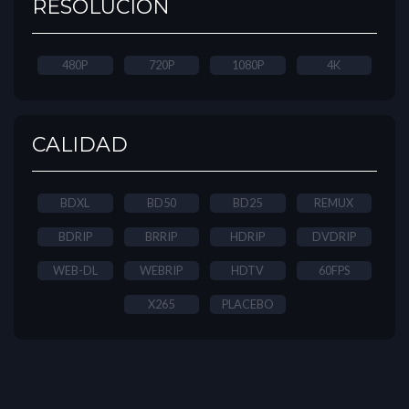
RESOLUCIÓN
480P
720P
1080P
4K
CALIDAD
BDXL
BD50
BD25
REMUX
BDRIP
BRRIP
HDRIP
DVDRIP
WEB-DL
WEBRIP
HDTV
60FPS
X265
PLACEBO