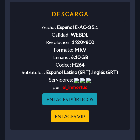
Audio:
Español E-AC-3 5.1
Calidad:
WEBDL
Resolución:
1920×800
Formato:
MKV
Tamaño:
6.10 GB
Codec:
H264
Subtítulos:
Español Latino (SRT), Inglés (SRT)
Servidores:
por:
el_inmortus
ENLACES PÚBLICOS
ENLACES VIP