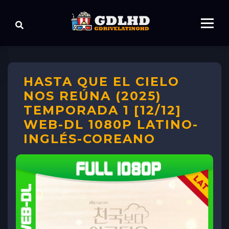
HASTA QUE EL CIELO
NOS REÚNA (2025)
TEMPORADA 1 [12/12]
WEB-DL 1080P LATINO-
INGLÉS-COREANO